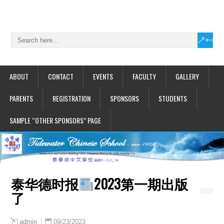
ABOUT
CONTACT
EVENTS
FACULTY
GALLERY
PARENTS
REGISTRATION
SPONSORS
STUDENTS
SAMPLE “OTHER SPONSORS” PAGE
泰华德时报
2023第一期出版
了
09/23/2023
admin